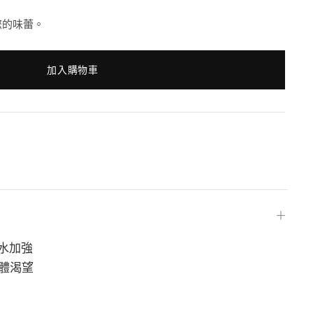
的味蕾 。
加入購物車
＋
補水加強
身體渴望