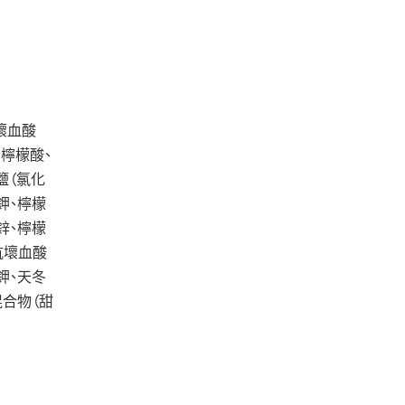
壞血酸
：檸檬酸、
鹽（氯化
鉀、檸檬
鋅、檸檬
抗壞血酸
鉀、天冬
混合物（甜