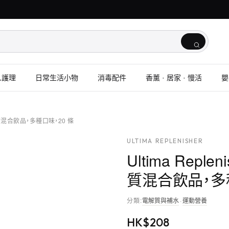
人護理
日常生活小物
消毒配件
香薰 · 居家 · 慢活
嬰
電解質混合飲品，多種口味，20 條
ULTIMA REPLENISHER
Ultima Rep
質混合飲品，多種
分類
:
電解質與補水
·
運動營養
HK$
208