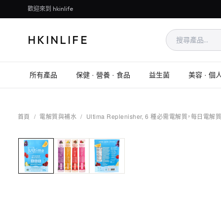
歡迎來到 hkinlife
HKINLIFE
所有產品
保健 · 營養 · 食品
益生菌
美容 · 個
首頁
/
電解質與補水
/
Ultima Replenisher, 6 種必需電解質，每日