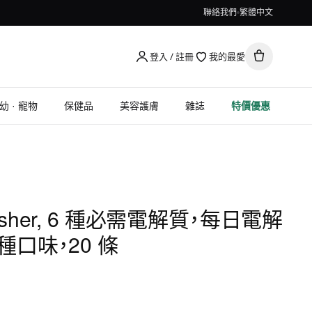
聯絡我們
繁體中文
登入 / 註冊
我的最愛
幼 · 寵物
保健品
美容護膚
雜誌
特價優惠
lenisher, 6 種必需電解質，每日電解
口味，20 條