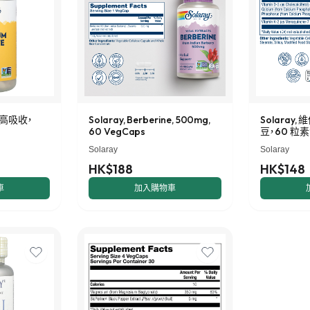
鎂，高吸收，
Solaray, Berberine, 500mg,
Solaray, 
60 VegCaps
豆，60 粒
Solaray
Solaray
HK$188
HK$148
車
加入購物車