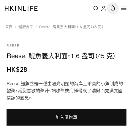
HKINLIFE
首頁
/
健康食品
/
Reese, 鯷魚義大利面，1.6 盎司（45 克）
REESE
Reese, 鯷魚義大利面，1.6 盎司（45 克）
HK$
28
Reese 鯷魚醬是一種由陽光明媚的海岸上珍貴的小魚制成的
鹹醬，爲您喜歡的醬汁、調味醬或海鮮帶來了濃鬱而充滿異國
情調的氣息。
加入購物車