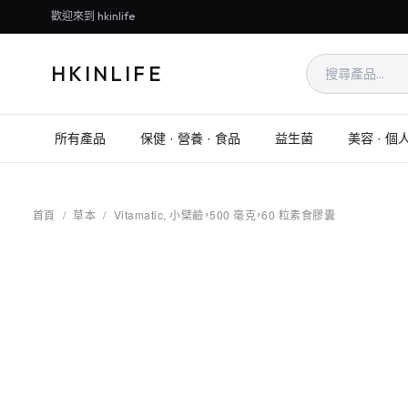
歡迎來到 hkinlife
HKINLIFE
所有產品
保健 · 營養 · 食品
益生菌
美容 · 個
首頁
/
草本
/
Vitamatic, 小檗鹼，500 毫克，60 粒素食膠囊