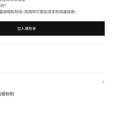
的！
acran® 蔓越橘粉制成，經證明可幫助清潔和保護尿路。
加入購物車
＋
蔓越橘粉制