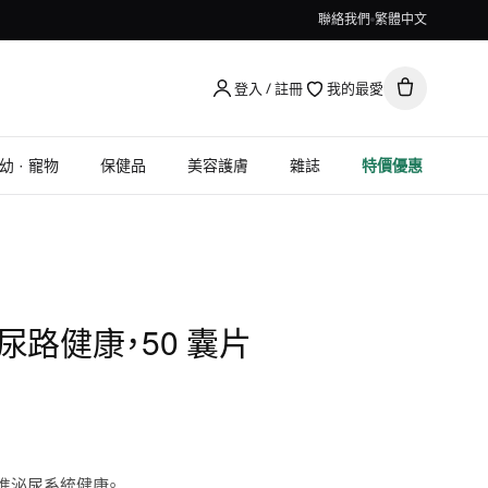
聯絡我們
繁體中文
登入 / 註冊
我的最愛
幼 · 寵物
保健品
美容護膚
雜誌
特價優惠
 尿路健康，50 囊片
進泌尿系統健康。