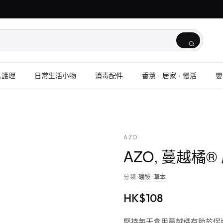
人護理
日常生活小物
消毒配件
香薰 · 居家 · 慢活
嬰
AZO
AZO, 蔓越橘®
分類
:
硼酸
·
草本
HK$
108
堅持每天食用蔓越橘有助於促