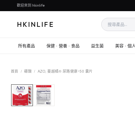
歡迎來到 hkinlife
HKINLIFE
所有產品
保健 · 營養 · 食品
益生菌
美容 · 個
首頁
/
硼酸
/
AZO, 蔓越橘® 尿路健康，50 囊片