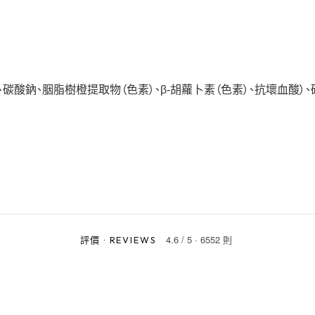
碳酸鈉、胭脂樹橙提取物（色素）、β-胡蘿卜素（色素）、抗壞血酸）、
4.6
/
5
·
6552 則
評價
·
REVIEWS