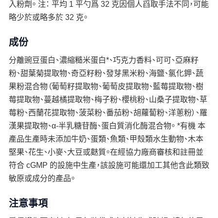
入粉劑。 注： 平均 1 平勺爲 32 克因個人舀取手法不同，可能
略少於或略多於 32 克。
成份
分離豌豆蛋白、濃縮糙米蛋白*、巧克力香料、可可、亞麻籽
粉、甜葉菊提取物、奇亞籽粉、發芽黑米粉、海鹽、氯化鉀、蔬
果粉混合物（葡萄籽提取物、葡萄皮提取物、藍莓提取物、樹
莓提取物、蔓越橘提取物、梅子粉、櫻桃粉、山桑子提取物、草
莓粉、西蘭花提取物、菠菜粉、番茄粉、胡蘿蔔粉、洋蔥粉）、羅
漢果提取物、α-半乳糖苷酶、蛋白質消化酶混合物。 *有機 本
產品生產時未添加牛奶、蛋類、魚類、甲殼類水生動物、木本
堅果、花生、小麥、大豆或麩質。在經協力廠商審核和註冊並
符合 cGMP 的設施中生產，該設施可能還加工其他含此類致
敏原或成分的產品。
注意事項