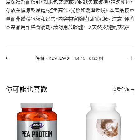
爲保護您而密封。如果包裝袋或密封缺失或破損，請勿使用。
存放在陰涼乾燥處。避免高溫、光照和潮溼環境。 本產品按重
量而非體積包裝和出售。內容物會隨時間而沉澱。 注意：僅將
本產品用作膳食補劑。請勿用於輕體。 ☉天然支鏈氨基酸。
4.4
/
5
·
6123 則
＋
評價
·
REVIEWS
你可能也喜歡
查看全部 →