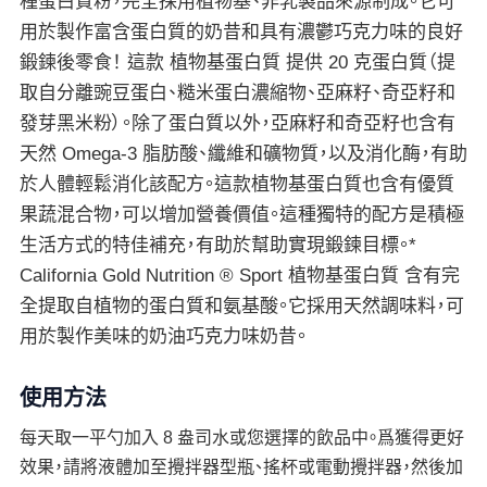
種蛋白質粉，完全採用植物基、非乳製品來源制成。它可
用於製作富含蛋白質的奶昔和具有濃鬱巧克力味的良好
鍛鍊後零食！ 這款 植物基蛋白質 提供 20 克蛋白質（提
取自分離豌豆蛋白、糙米蛋白濃縮物、亞麻籽、奇亞籽和
發芽黑米粉）。除了蛋白質以外，亞麻籽和奇亞籽也含有
天然 Omega-3 脂肪酸、纖維和礦物質，以及消化酶，有助
於人體輕鬆消化該配方。這款植物基蛋白質也含有優質
果蔬混合物，可以增加營養價值。這種獨特的配方是積極
生活方式的特佳補充，有助於幫助實現鍛鍊目標。*
California Gold Nutrition ® Sport 植物基蛋白質 含有完
全提取自植物的蛋白質和氨基酸。它採用天然調味料，可
用於製作美味的奶油巧克力味奶昔。
使用方法
每天取一平勺加入 8 盎司水或您選擇的飲品中。爲獲得更好
效果，請將液體加至攪拌器型瓶、搖杯或電動攪拌器，然後加