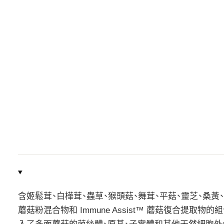
含姬鬆茸、白樺茸、蟲草、猴頭菇、舞茸、平菇、靈芝、桑黃、香菇和雲芝。 C
蘑菇粉混合物和 Immune Assist™ 蘑菇復合提