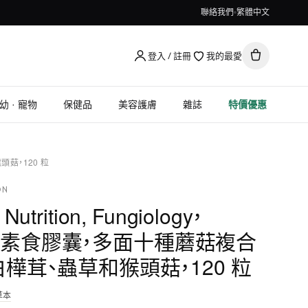
聯絡我們
繁體中文
登入 / 註冊
我的最愛
幼 · 寵物
保健品
美容護膚
雜誌
特價優惠
猴頭菇，120 粒
ON
 Nutrition, Fungiology，
lus 素食膠囊，多面十種蘑菇複合
樺茸、蟲草和猴頭菇，120 粒
草本