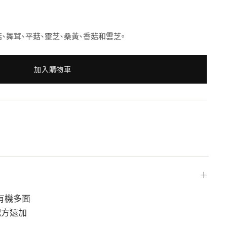
、舞茸、平菇、靈芝、桑黃、香菇和雲芝。
加入購物車
＋
 是有機多面
配方還加