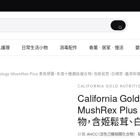
人護理
日常生活小物
消毒配件
香薰 · 居家 · 慢活
嬰
ion, Fungiology，MushRex Plus 素食膠囊，多面十種蘑菇複合物，含姬鬆茸、白樺茸、蟲草和
CALIFORNIA GOLD NUTRITI
California Gold
MushRex P
物，含姬鬆茸、白
分類
:
AHCC（活性己糖相關化合物）
·