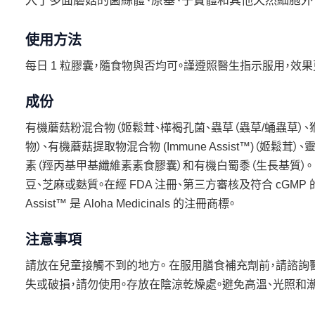
入了多面蘑菇的菌絲體、原基、子實體和其他天然細胞外
使用方法
每日 1 粒膠囊，隨食物與否均可。謹遵照醫生指示服用，效果
成份
有機蘑菇粉混合物（姬鬆茸、樺褐孔菌、蟲草（蟲草/蛹蟲草）、
物）、有機蘑菇提取物混合物 (Immune Assist™)（姬鬆
素（羥丙基甲基纖維素素食膠囊）和有機白蜀黍（生長基質）。
豆、芝麻或麩質。在經 FDA 注冊、第三方審核及符合 cGM
Assist™ 是 Aloha Medicinals 的注冊商標。
注意事項
請放在兒童接觸不到的地方。 在服用膳食補充劑前，請諮詢
失或破損，請勿使用。存放在陰涼乾燥處。避免高溫、光照和