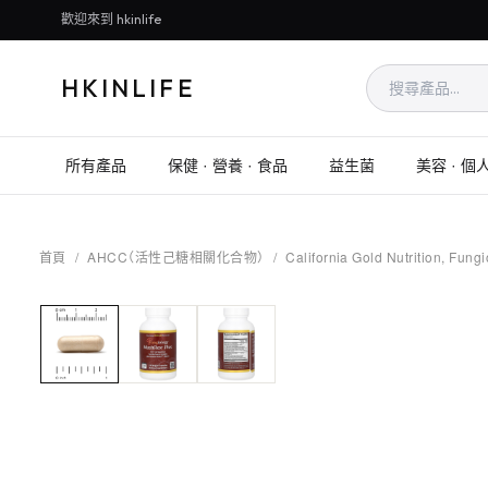
歡迎來到 hkinlife
HKINLIFE
所有產品
保健 · 營養 · 食品
益生菌
美容 · 個
首頁
/
AHCC（活性己糖相關化合物）
/
California Gold Nutrit