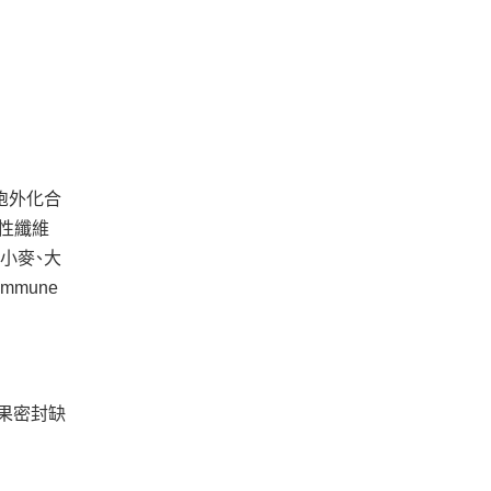
、胞外化合
改性纖維
小麥、大
mune
如果密封缺