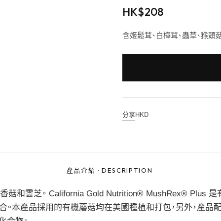
HK$
208
含姬鬆茸、白樺茸、蟲草、猴頭菇
分享
HKD
產品介紹
·
DESCRIPTION
alifornia Gold Nutrition® MushRex® Plus
取物的組合。本產品採用的有機蘑菇均在美國種植和打包，另外，產品