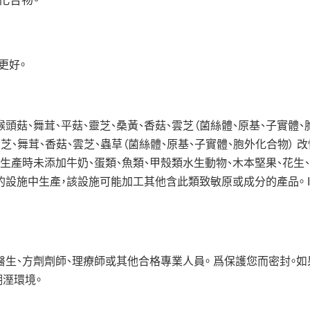
化合物。
更好。
猴頭菇、舞茸、平菇、靈芝、桑黃、香菇、雲芝（菌絲體、原基、子實體
茸）、靈芝、舞茸、香菇、雲芝、蟲草（菌絲體、原基、子實體、胞外化合物） 
 生產時未添加牛奶、蛋類、魚類、甲殼類水生動物、木本堅果、花生、
P 的設施中生產，該設施可能加工其他含此類致敏原或成分的產品。 Im
醫生、方劑劑師、理療師或其他合格專業人員。 爲保護您而密封。
潮溼環境。