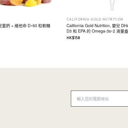
CALIFORNIA GOLD NUTRITION
, 兒童鈣 + 維他命 D，60 粒軟糖
California Gold Nutrition, 嬰
D3 和 EPA 的 Omega-3s，2 液量
HK$
158