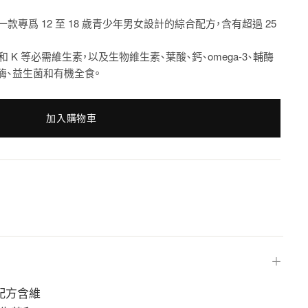
是一款專爲 12 至 18 歲青少年男女設計的綜合配方，含有超過 25
 和 K 等必需維生素，以及生物維生素、葉酸、鈣、omega-3、輔酶
加酶、益生菌和有機全食。
加入購物車
＋
本配方含維