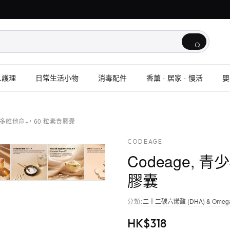
人護理
日常生活小物
消毒配件
香薰 · 居家 · 慢活
嬰
酵多維他命+， 60 粒素食膠囊
CODEAGE
Codeage, 
膠囊
分類
:
二十二碳六烯酸 (DHA) & Omeg
HK$
318