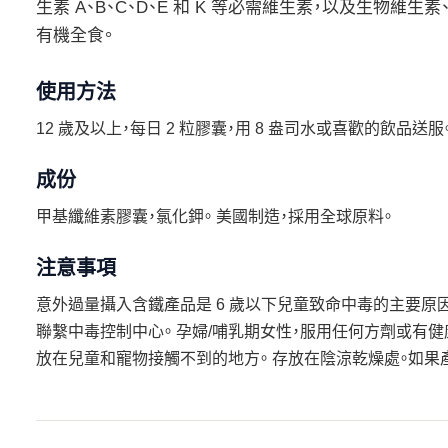
生素 A、B、C、D、E 和 K 等必需維生素，以及生物維生素
有機全食。
使用方法
12 歲及以上，每日 2 粒膠囊，用 8 盎司水或喜歡的飲品
成份
甲基纖維素膠囊，氯化鉀。 美國制造，採用全球原料。
注意事項
意外過量攝入含鐵產品是 6 歲以下兒童致命中毒的主要原
聯繫中毒控制中心。 孕婦/哺乳期女性，服用任何方劑或有
放在兒童和寵物接觸不到的地方。 存放在陰涼乾燥處。如果