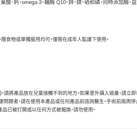
、葉酸、鈣、omega-3、輔酶 Q10、鋅、鎂、硒和磷，同時添加酶、
送服。隨食物或單獨服用均可。僅限在成年人監護下使用。
因。請將產品放在兒童接觸不到的地方。如果意外攝入過量，請立即
健康問題者，請在使用本產品或任何產品前諮詢醫生。手術前兩周停
產品已被打開或以任何方式被揭換，請勿使用。