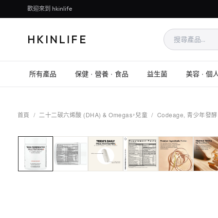
歡迎來到 hkinlife
HKINLIFE
所有產品
保健 · 營養 · 食品
益生菌
美容 · 個
首頁
/
二十二碳六烯酸 (DHA) & Omegas，兒童
/
Codeage, 青少年發