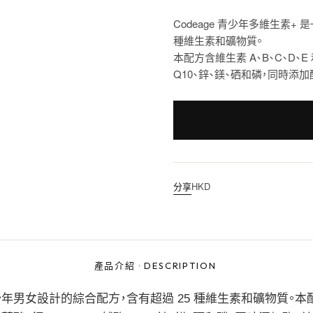
Codeage 青少年多維生素+ 
種維生素和礦物質。
本配方含維生素 A、B、C、D、E
Q10、鋅、鎂、硒和磷，同時添
分享
HKD
產品介紹
·
DESCRIPTION
 歲青少年男女設計的綜合配方，含有超過 25 種維生素和礦物質。