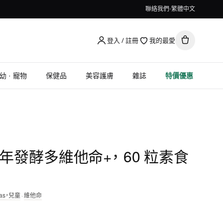
聯絡我們
繁體中文
登入 / 註冊
我的最愛
幼 · 寵物
保健品
美容護膚
雜誌
特價優惠
青少年發酵多維他命+， 60 粒素食
as，兒童
·
維他命