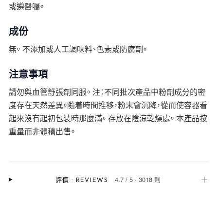
或遵醫囑。
成份
無。 不添加或人工調味料、色素或防腐劑。
注意事項
請勿與血管舒張劑同服。 注：不同批次產品中粉劑成分的密
度存在天然差異。隨着時間推移，粉末會沉降，從而使容器看
起來沒有起初包裝時那麼滿。 存放在陰涼乾燥處。 本產品按
重量而非體積出售。
4.7
/
5
·
3018 則
＋
評價
·
REVIEWS