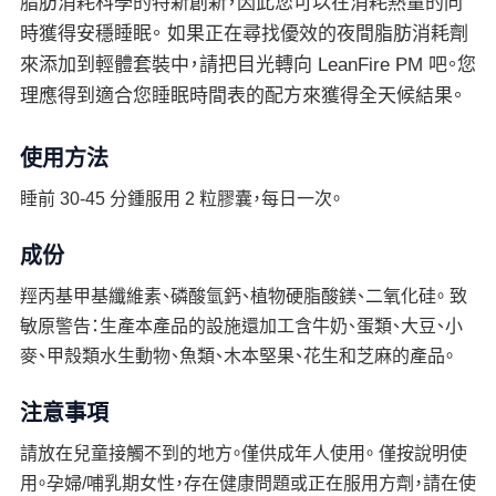
脂肪消耗科學的特新創新，因此您可以在消耗熱量的同
時獲得安穩睡眠。 如果正在尋找優效的夜間脂肪消耗劑
來添加到輕體套裝中，請把目光轉向 LeanFire PM 吧。您
理應得到適合您睡眠時間表的配方來獲得全天候結果。
使用方法
睡前 30-45 分鍾服用 2 粒膠囊，每日一次。
成份
羥丙基甲基纖維素、磷酸氫鈣、植物硬脂酸鎂、二氧化硅。 致
敏原警告：生產本產品的設施還加工含牛奶、蛋類、大豆、小
麥、甲殼類水生動物、魚類、木本堅果、花生和芝麻的產品。
注意事項
請放在兒童接觸不到的地方。僅供成年人使用。 僅按說明使
用。孕婦/哺乳期女性，存在健康問題或正在服用方劑，請在使