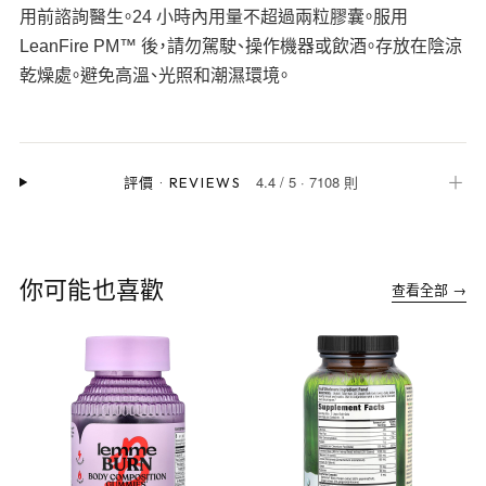
用前諮詢醫生。24 小時內用量不超過兩粒膠囊。服用
LeanFire PM™ 後，請勿駕駛、操作機器或飲酒。存放在陰涼
乾燥處。避免高溫、光照和潮濕環境。
4.4
/
5
·
7108 則
＋
評價
·
REVIEWS
你可能也喜歡
查看全部 →