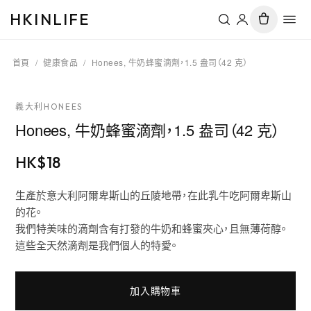
HKINLIFE
首頁
/
健康食品
/
Honees, 牛奶蜂蜜滴劑，1.5 盎司（42 克）
義大利HONEES
Honees, 牛奶蜂蜜滴劑，1.5 盎司（42 克）
HK$
18
生產於意大利阿爾卑斯山的丘陵地帶，在此乳牛吃阿爾卑斯山
的花。
我們特美味的滴劑含有打發的牛奶和蜂蜜夾心，且無薄荷醇。
這些全天然滴劑是我們個人的特愛。
加入購物車