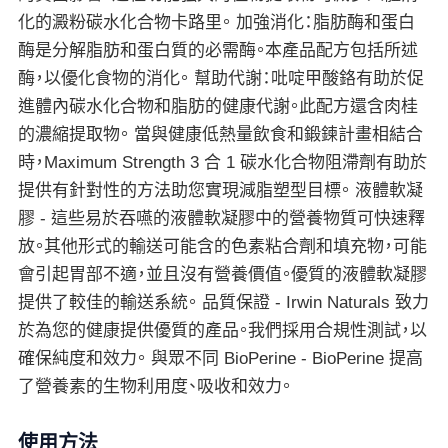
化的澱粉碳水化合物卡路里。 加強消化：脂肪酶和蛋白
酶是分解脂肪和蛋白質的必需酶。本產品配方包括所述
酶，以優化食物的消化。 幫助代謝：吡啶甲酸鉻有助於促
進體內碳水化合物和脂肪的健康代謝。此配方還含肉桂
的濃縮提取物。 當與健康低熱量飲食和鍛鍊計畫相結合
時，Maximum Strength 3 合 1 碳水化合物阻滯劑有助於
提供有針對性的方法助您實現減脂塑型目標。 液體軟凝
膠 - 這些易於吞嚥的液體軟凝膠中的營養物質可快速釋
放。其他形式的輸送可能含的色素粘合劑和填充物，可能
會引起胃部不適，並且沒有營養價值。優質的液體軟凝膠
提供了較佳的輸送系統。 品質保證 - Irwin Naturals 致力
於為您的健康提供優質的產品。我們採用合規性測試，以
確保純度和效力。 與眾不同 BioPerine - BioPerine 提高
了營養素的生物利用度、吸收和效力。
使用方法