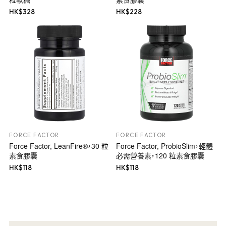
HK$
328
HK$
228
FORCE FACTOR
FORCE FACTOR
Force Factor, LeanFire®，30 粒
Force Factor, ProbioSlim，輕體
素食膠囊
必需營養素，120 粒素食膠囊
HK$
118
HK$
118