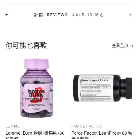
4.4
/
5
·
13116 則
＋
評價
·
REVIEWS
你可能也喜歡
查看全部 →
LEMME
FORCE FACTOR
Lemme, Burn 軟糖，漿果味，60
Force Factor, LeanFire®，60 粒
粒軟糖
素食膠囊