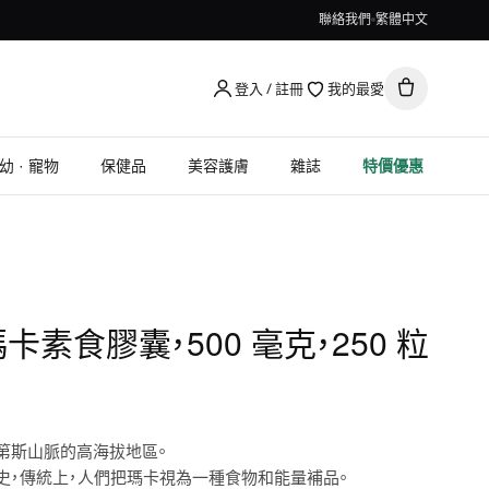
聯絡我們
繁體中文
登入 / 註冊
我的最愛
幼 · 寵物
保健品
美容護膚
雜誌
特價優惠
 瑪卡素食膠囊，500 毫克，250 粒
第斯山脈的高海拔地區。
史，傳統上，人們把瑪卡視為一種食物和能量補品。