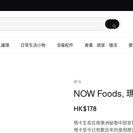
人護理
日常生活小物
消毒配件
香薰 · 居家 · 慢活
嬰
謎尚
NOW Foods,
HK$
178
瑪卡生長在南美洲秘魯中部安
瑪卡至今已有數百年的使用歷