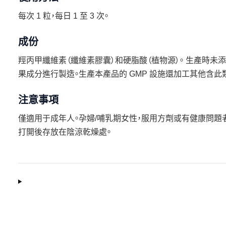
每次 1 粒，每日 1 至 3 次。
成份
羥丙甲纖維素（纖維素膠囊）和硬脂酸（植物源）。 生產時未添
果成分進行製造。生產本產品的 GMP 設施還加工其他含此
注意事項
僅適用于成年人。孕婦/哺乳期女性，服用方劑或有健康問題
打開後存放在陰涼乾燥處。