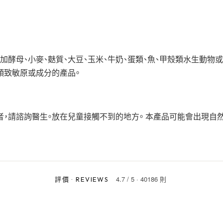
加酵母、小麥、麩質、大豆、玉米、牛奶、蛋類、魚、甲殼類水生動物
類致敏原或成分的產品。
者，請諮詢醫生。放在兒童接觸不到的地方。 本產品可能會出現自然
4.7
/
5
·
40186 則
評價
·
REVIEWS