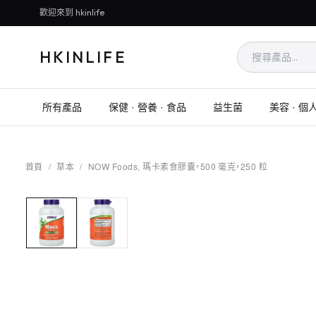
歡迎來到 hkinlife
HKINLIFE
所有產品
保健 · 營養 · 食品
益生菌
美容 · 個
首頁
/
草本
/
NOW Foods, 瑪卡素食膠囊，500 毫克，250 粒