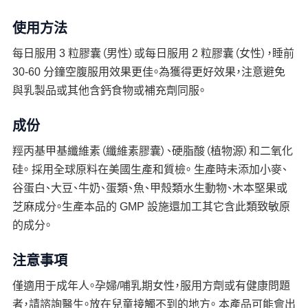
使用方法
每日服用 3 粒膠囊（男性）或每日服用 2 粒膠囊（女性），睡前
30-60 分鐘空腹服用效果更佳。為獲得更好效果，注意避免
與乳製品或其他含鈣食物或補充劑同服。
成份
羥丙基甲基纖維素（纖維素膠囊）、硬脂酸（植物源）和二氧化
硅。 採用全球原料在美國生產和質檢。 生產時未添加小麥、
谷蛋白、大豆、牛奶、蛋類、魚、甲殼類水生動物、木本堅果或
芝麻成分。生產本品的 GMP 設施還加工其它含此類致敏原
的成分。
注意事項
僅適用于成年人。孕婦/哺乳期女性，服用方劑或有健康問題
者，請諮詢醫生。放在兒童接觸不到的地方。 本產品可能會出