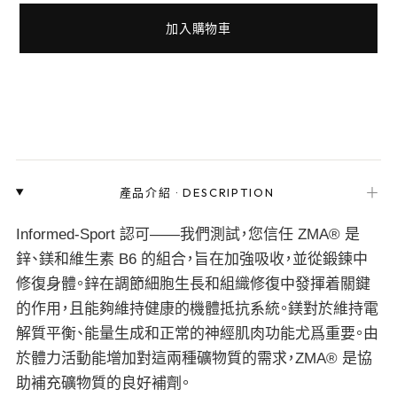
加入購物車
＋
產品介紹
·
DESCRIPTION
Informed-Sport 認可——我們測試，您信任 ZMA® 是
鋅、鎂和維生素 B6 的組合，旨在加強吸收，並從鍛鍊中
修復身體。鋅在調節細胞生長和組織修復中發揮着關鍵
的作用，且能夠維持健康的機體抵抗系統。鎂對於維持電
解質平衡、能量生成和正常的神經肌肉功能尤爲重要。由
於體力活動能增加對這兩種礦物質的需求，ZMA® 是協
助補充礦物質的良好補劑。