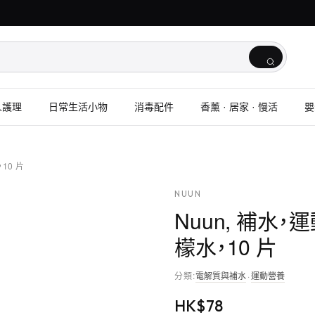
人護理
日常生活小物
消毒配件
香薰 · 居家 · 慢活
嬰
10 片
NUUN
Nuun, 補水
檬水，10 片
分類
:
電解質與補水
·
運動營養
HK$
78