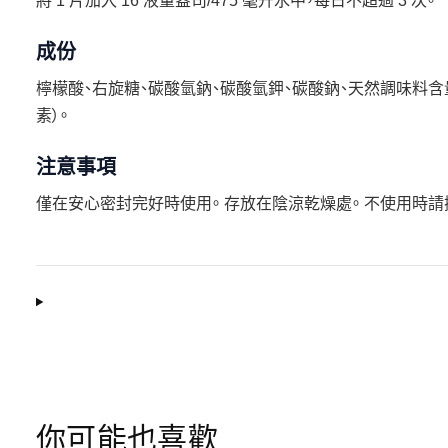
將 1 片加入 16 液量盎司/475 毫升水中，每日不超過 3 次。
成份
檸檬酸、右旋糖、碳酸氫鈉、碳酸氫鉀、碳酸鈉、天然調味料含量
素）。
注意事項
僅在安心密封完好時使用。 存放在陰涼乾燥處。 不使用時請
你可能也喜歡