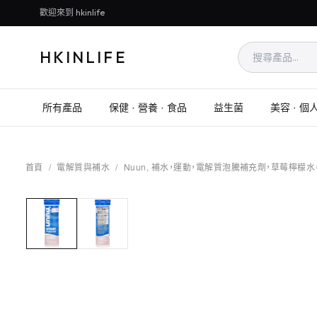
歡迎來到 hkinlife
HKINLIFE
所有產品
保健 · 營養 · 食品
益生菌
美容 · 個
首頁
/
電解質與補水
/
Nuun, 補水，運動，電解質泡騰補充劑，草莓檸檬水，