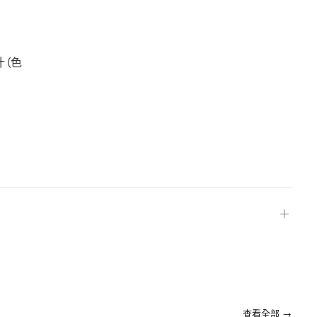
汁（色
＋
查看全部 →