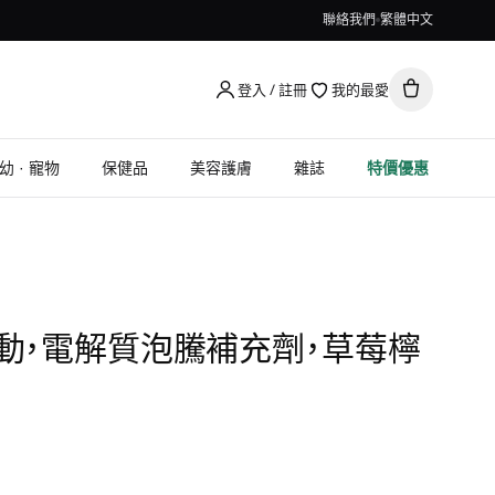
聯絡我們
繁體中文
登入 / 註冊
我的最愛
幼 · 寵物
保健品
美容護膚
雜誌
特價優惠
，運動，電解質泡騰補充劑，草莓檸