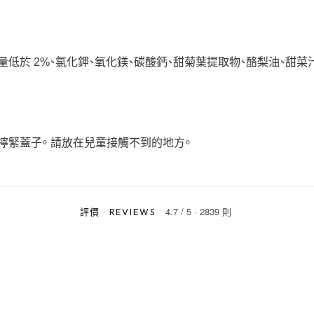
低於 2%、氯化鉀、氧化鎂、碳酸鈣、甜菊葉提取物、酪梨油、甜菜
擰緊蓋子。 請放在兒童接觸不到的地方。
4.7
/
5
·
2839 則
評價
·
REVIEWS