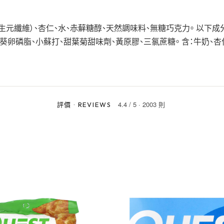
生元纖維）、杏仁、水、赤蘚糖醇、天然調味料、無糖巧克力。 以下成
葵卵磷脂、小蘇打、甜葉菊甜味劑、黃原膠、三氯蔗糖。 含：牛奶、杏
4.4
/
5
·
2003 則
評價
·
REVIEWS