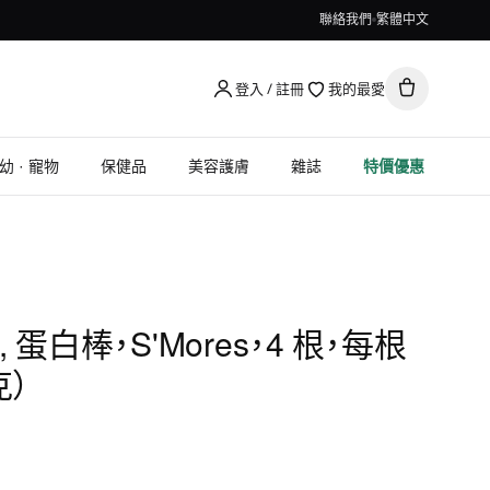
聯絡我們
繁體中文
登入 / 註冊
我的最愛
幼 · 寵物
保健品
美容護膚
雜誌
特價優惠
ion, 蛋白棒，S'Mores，4 根，每根
克）