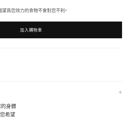
使命是讓您渴望爲您效力的食物不會對您不利。
加入購物車
＋
您的身體
像您希望