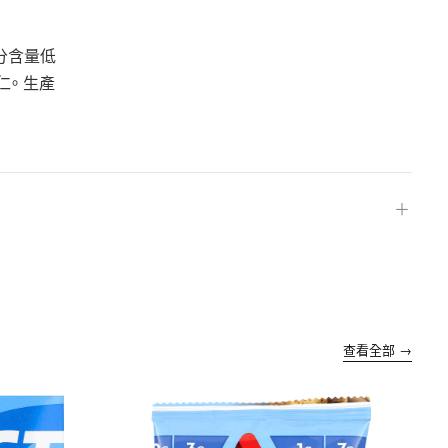
分含量低
仁。 生產
＋
查看全部 →