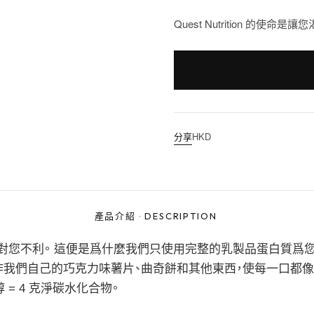
Quest Nutrition 的
分享
HKD
產品介紹
·
DESCRIPTION
的食物不會對您不利。 這便是爲什麼我們只使用完整的乳製品蛋白質爲
作我們自己的巧克力味薯片、曲奇餅和其他東西，使每一口都
醇 = 4 克淨碳水化合物。