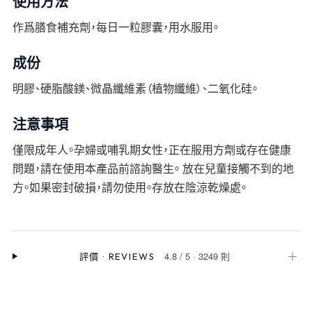
使用方法
作爲膳食補充劑，每日一粒膠囊，用水服用。
成份
明膠、硬脂酸鎂、微晶纖維素（植物纖維）、二氧化硅。
注意事項
僅限成年人。孕婦或哺乳期女性，正在服用方劑或存在健康
問題，請在使用本產品前諮詢醫生。 放在兒童接觸不到的地
方。如果密封破損，請勿使用。存放在陰涼乾燥處。
4.8
/
5
·
3249 則
＋
評價
·
REVIEWS