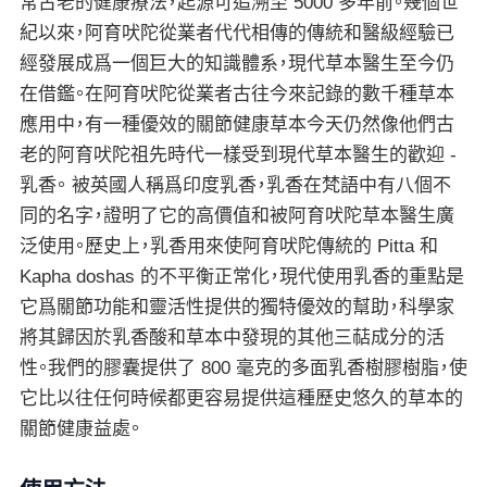
常古老的健康療法，起源可追溯至 5000 多年前。幾個世
紀以來，阿育吠陀從業者代代相傳的傳統和醫級經驗已
經發展成爲一個巨大的知識體系，現代草本醫生至今仍
在借鑑。在阿育吠陀從業者古往今來記錄的數千種草本
應用中，有一種優效的關節健康草本今天仍然像他們古
老的阿育吠陀祖先時代一樣受到現代草本醫生的歡迎 -
乳香。 被英國人稱爲印度乳香，乳香在梵語中有八個不
同的名字，證明了它的高價值和被阿育吠陀草本醫生廣
泛使用。歷史上，乳香用來使阿育吠陀傳統的 Pitta 和
Kapha doshas 的不平衡正常化，現代使用乳香的重點是
它爲關節功能和靈活性提供的獨特優效的幫助，科學家
將其歸因於乳香酸和草本中發現的其他三萜成分的活
性。我們的膠囊提供了 800 毫克的多面乳香樹膠樹脂，使
它比以往任何時候都更容易提供這種歷史悠久的草本的
關節健康益處。