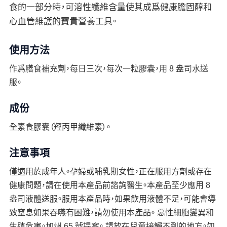
食的一部分時，可溶性纖維含量使其成爲健康膽固醇和
心血管維護的寶貴營養工具。
使用方法
作爲膳食補充劑，每日三次，每次一粒膠囊，用 8 盎司水送
服。
成份
全素食膠囊（羥丙甲纖維素）。
注意事項
僅適用於成年人。孕婦或哺乳期女性，正在服用方劑或存在
健康問題，請在使用本產品前諮詢醫生。本產品至少應用 8
盎司液體送服。服用本產品時，如果飲用液體不足，可能會導
致窒息如果吞嚥有困難，請勿使用本產品。 惡性細胞變異和
生殖危害。加州 65 號提案。 請放在兒童接觸不到的地方。如