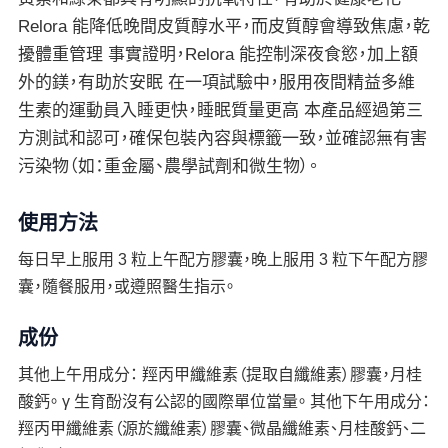
Relora 能降低晚間皮質醇水平，而皮質醇會導致焦慮，乾
擾體重管理 事實證明，Relora 能控制深夜食慾，加上額
外的鎂，有助於安眠 在一項試驗中，服用夜間精益多維
生素的運動員入睡更快，睡眠質量更高 本產品經過第三
方測試和認可，確保包裝內容與標籤一致，並確認無有害
污染物（如：重金屬、農學試劑和微生物）。
使用方法
每日早上服用 3 粒上午配方膠囊，晚上服用 3 粒下午配方膠
囊，隨餐服用，或遵照醫生指示。
成份
其他上午用成分： 羥丙甲纖維素（提取自纖維素）膠囊，月桂
酸鈣。 γ 生育酚沒有公認的國際單位當量。 其他下午用成分：
羥丙甲纖維素（源於纖維素）膠囊、微晶纖維素、月桂酸鈣、二