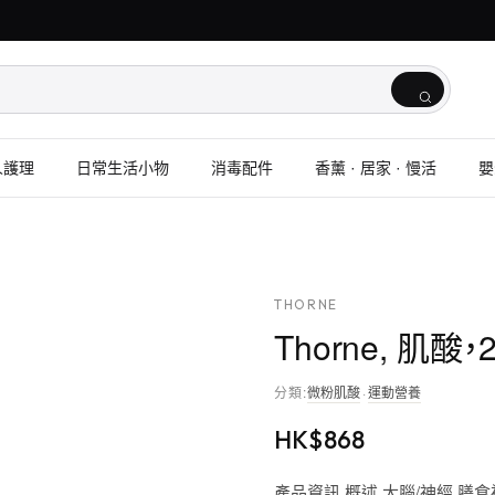
人護理
日常生活小物
消毒配件
香薰 · 居家 · 慢活
嬰
THORNE
Thorne, 肌酸，
分類
:
微粉肌酸
·
運動營養
HK$
868
產品資訊 概述 大腦/神經 膳食