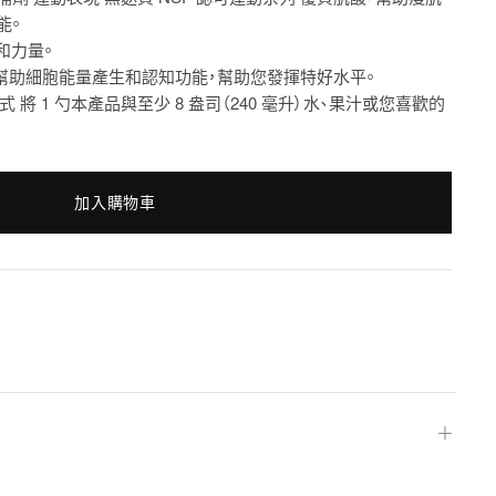
能。
和力量。
還幫助細胞能量產生和認知功能，幫助您發揮特好水平。
式 將 1 勺本產品與至少 8 盎司（240 毫升）水、果汁或您喜歡的
加入購物車
＋