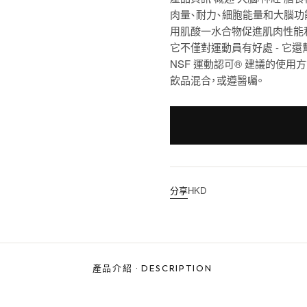
肉量、耐力、細胞能量和大腦功
用肌酸一水合物促進肌肉性能
它不僅對運動員有好處 - 它
NSF 運動認可® 建議的使用方
飲品混合，或遵醫囑。
分享
HKD
產品介紹
·
DESCRIPTION