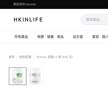
歡迎來到 hkinlife
HKINLIFE
所有產品
保健 · 營養 · 食品
益生菌
美容 · 個
首頁
/
微粉肌酸
/
Thorne, 肌酸，2 磅（900 克）