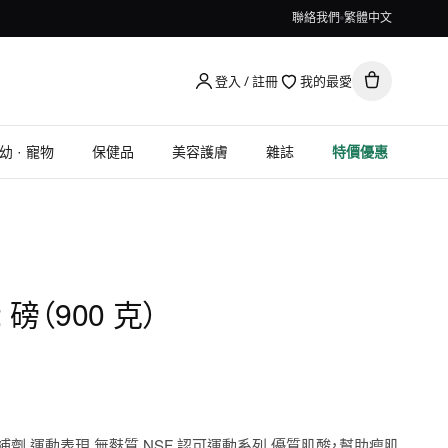
聯絡我們
繁體中文
登入 / 註冊
我的最愛
幼 · 寵物
保健品
美容護膚
雜誌
特價優惠
2 磅（900 克）
補劑 運動表現 無麩質 NSF 認可運動系列 優質肌酸，幫助瘦肌