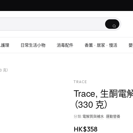
人護理
日常生活小物
消毒配件
香薰 · 居家 · 慢活
嬰
0 克）
TRACE
Trace, 生酮
（330 克）
分類
:
電解質與補水
·
運動營養
HK$
358