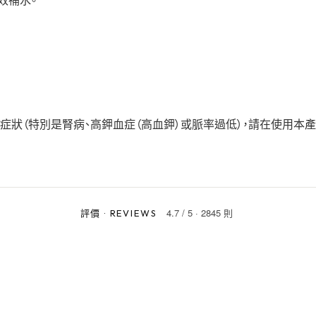
有效補水。
症狀（特別是腎病、高鉀血症（高血鉀）或脈率過低），請在使用本
4.7
/
5
·
2845 則
評價
·
REVIEWS