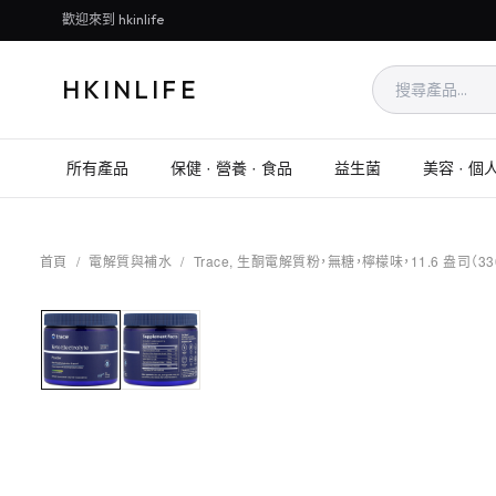
歡迎來到 hkinlife
HKINLIFE
所有產品
保健 · 營養 · 食品
益生菌
美容 · 個
首頁
/
電解質與補水
/
Trace, 生酮電解質粉，無糖，檸檬味，11.6 盎司（33