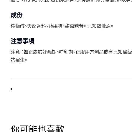
取 1 勺（6 克）與 16 盎司水混合。之後應補充大量液體，以
成份
檸檬酸、天然香料、蘋果酸、甜菊糖苷。 已知致敏原。
注意事項
注意 ：如正處於妊娠期、哺乳期、正服用方劑品或有已知醫級
詢醫生。
你可能也喜歡