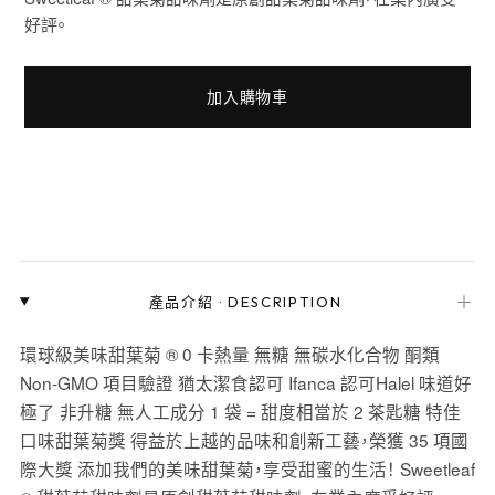
好評。
加入購物車
＋
產品介紹
·
DESCRIPTION
環球級美味甜葉菊 ® 0 卡熱量 無糖 無碳水化合物 酮類
Non-GMO 項目驗證 猶太潔食認可 Ifanca 認可Halel 味道好
極了 非升糖 無人工成分 1 袋 = 甜度相當於 2 茶匙糖 特佳
口味甜葉菊獎 得益於上越的品味和創新工藝，榮獲 35 項國
際大獎 添加我們的美味甜葉菊，享受甜蜜的生活！ Sweetleaf