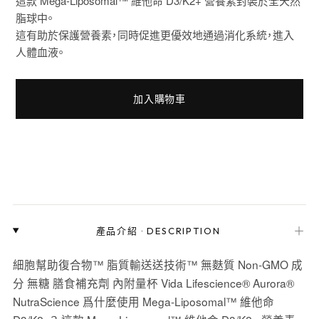
這款 Mega-Liposomal™ 維他命 D3/K2+ 營養素封裝於全天然
脂球中。
這有助於保護營養素，同時促進更優效地通過消化系統，進入
人體血液。
加入購物車
＋
產品介紹
·
DESCRIPTION
細胞幫助復合物™ 脂質輸送送技術™ 無麩質 Non-GMO 成
分 無糖 膳食補充劑 內附量杯 Vida Lifescience® Aurora®
NutraScience 爲什麼使用 Mega-Liposomal™ 維他命