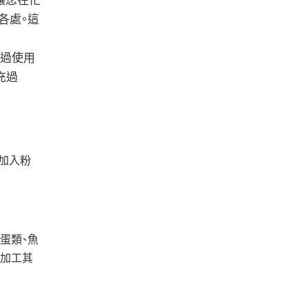
讓您在忙
各處。這
，通過使用
充過
後加入粉
蛋類、魚
能加工其