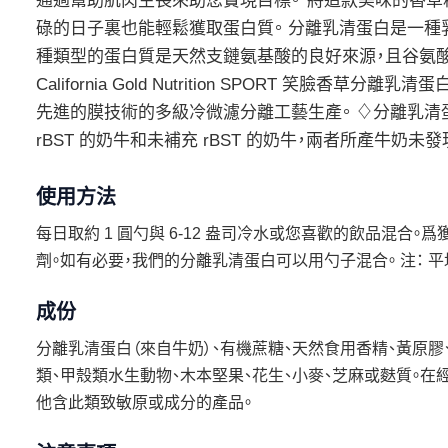
通過幫助肌肉生長來助您實現目標。*將這款美味的香草
碌的日子裏也能輕鬆獲取蛋白質。 分離乳清蛋白是一種
種類型的蛋白質是天然支鏈氨基酸的良好來源，且谷氨酸
California Gold Nutrition SPORT 笑臉
先進的膜技術的多級冷微濾分離工藝生產。 ♢分離乳清蛋白是
rBST 的奶牛和未補充 rBST 的奶牛，兩者所產牛奶未
使用方法
每日取約 1 圓勺與 6-12 盎司冷水或您喜歡的飲品混合
劑。如有必要，我們的分離乳清蛋白可以用勺子混合。 注： 平均
成份
分離乳清蛋白（來自牛奶）、有機蔗糖、天然食用香精、黃原膠、
類、甲殼類水生動物、木本堅果、花生、小麥、芝麻或麩質。在經
他含此類致敏原或成分的產品。