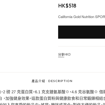
HK$
518
California Gold Nutriti
分享
HKD
產品介紹
·
DESCRIPTION
離乳清蛋白，2 磅 27 克蛋白質，6.1 克支鏈氨基酸☉，4.6 克谷氨酸☉ 借
臉香草 分離乳清蛋白 ，加強健身效果。這款蛋白質粉與健康飲食和日常鍛鍊相