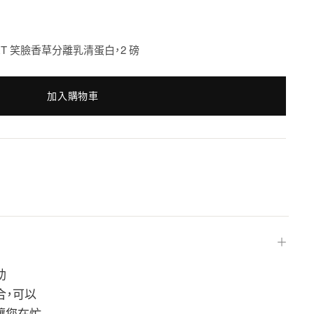
on SPORT 笑臉香草分離乳清蛋白，2 磅
加入購物車
＋
助
結合，可以