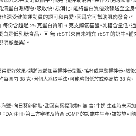
粉加入您喜愛的飲品中，搖晃、攪拌或混合，製作方便的飲品，
乳清蛋白濃縮物，吸收快，易消化，能將蛋白質優效輸送至全身
也深受健美運動員的認可和喜愛，因爲它可幫助肌肉發育。*
香草分離乳清蛋白 每份含超過 25 克蛋白質和 6 克支鏈氨基酸。乳糖含量低
低乳糖食品。 ▣ 無 rbST（來自未補充 rbST 的奶牛。補
發現明顯差異）。
。爲獲得更好效果，請將液體加至攪拌器型瓶、搖杯或電動攪拌器，然
每圓勺 38 克，因個人舀取手法，可能略微低於或略高於 38 克。
海鹽、向日葵卵磷脂、甜葉菊葉提取物。 無 含：牛奶 生產時未添加
 FDA 注冊、第三方審核及符合 cGMP 的設施中生產，該設施可