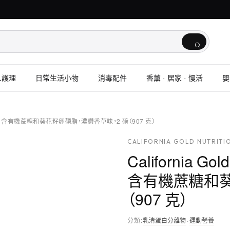
人護理
日常生活小物
消毒配件
香薰 · 居家 · 慢活
嬰
分離乳清蛋白，含有機蔗糖和葵花籽卵磷脂，濃鬱香草味，2 磅（907 克）
CALIFORNIA GOLD NUTRITI
California G
含有機蔗糖和葵
（907 克）
分類
:
乳清蛋白分離物
·
運動營養