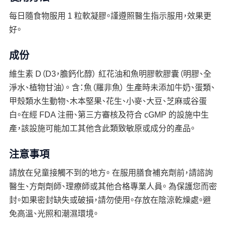
每日隨食物服用 1 粒軟凝膠。謹遵照醫生指示服用，效果更
好。
成份
維生素 D（D3，膽鈣化醇） 紅花油和魚明膠軟膠囊（明膠、全
淨水、植物甘油）。 含：魚（羅非魚） 生產時未添加牛奶、蛋類、
甲殼類水生動物、木本堅果、花生、小麥、大豆、芝麻或谷蛋
白。在經 FDA 注冊、第三方審核及符合 cGMP 的設施中生
產，該設施可能加工其他含此類致敏原或成分的產品。
注意事項
請放在兒童接觸不到的地方。 在服用膳食補充劑前，請諮詢
醫生、方劑劑師、理療師或其他合格專業人員。 為保護您而密
封。如果密封缺失或破損，請勿使用。存放在陰涼乾燥處。避
免高溫、光照和潮濕環境。