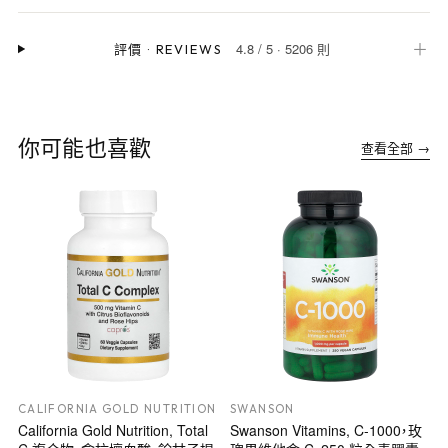
4.8
/
5
·
5206 則
＋
評價
·
REVIEWS
你可能也喜歡
查看全部 →
CALIFORNIA GOLD NUTRITION
SWANSON
California Gold Nutrition, Total
Swanson Vitamins, C-1000，玫