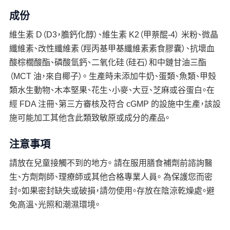
成份
維生素 D（D3，膽鈣化醇）、維生素 K2（甲萘醌-4） 米粉、微晶
纖維素、改性纖維素（羥丙基甲基纖維素素食膠囊）、抗壞血
酸棕櫚酸酯、磷酸氫鈣、二氧化硅（硅石）和中鏈甘油三酯
（MCT 油，來自椰子）。 生產時未添加牛奶、蛋類、魚類、甲殼
類水生動物、木本堅果、花生、小麥、大豆、芝麻或谷蛋白。在
經 FDA 注冊、第三方審核及符合 cGMP 的設施中生產，該設
施可能加工其他含此類致敏原或成分的產品。
注意事項
請放在兒童接觸不到的地方。 請在服用膳食補劑前諮詢醫
生、方劑劑師、理療師或其他合格專業人員。 為保護您而密
封。如果密封缺失或破損，請勿使用。存放在陰涼乾燥處。避
免高溫、光照和潮濕環境。