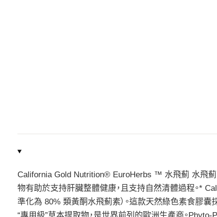
California Gold Nutrition® EuroHerbs ™ 
物有助於支持肝臟整體健康，且支持自然清體過程。* California
準化為 80% 類黃酮水飛薊素）。這款天然綠色素食膠囊採
“專用級”草本提取物，是世界前列的歐洲生產商。Phyto-