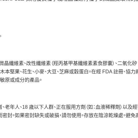
。
薊素） 微晶纖維素、改性纖維素（羥丙基甲基纖維素素食膠囊）、二氧化矽
木本堅果、花生、小麥、大豆、芝麻或穀蛋白。在經 FDA 註冊、協
致敏原或成分的產品。
、老年人、18 歲以下人群、正在服用方劑（如：血液稀釋劑）以及
而密封。如果密封缺失或破損，請勿使用。存放在陰涼乾燥處。避免