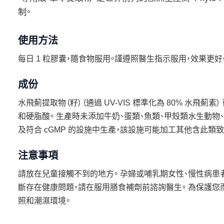
制。
使用方法
每日 1 粒膠囊，隨食物服用。謹遵照醫生指示服用，效果更好
成份
水飛薊提取物（籽）（通過 UV-VIS 標準化為 80% 水飛
和硬脂酸。 生產時未添加牛奶、蛋類、魚類、甲殼類水生動物、
及符合 cGMP 的設施中生產，該設施可能加工其他含此類
注意事項
請放在兒童接觸不到的地方。 孕婦或哺乳期女性、慢性病患者
斷存在健康問題，請在服用膳食補劑前諮詢醫生。 為保護您
照和潮濕環境。