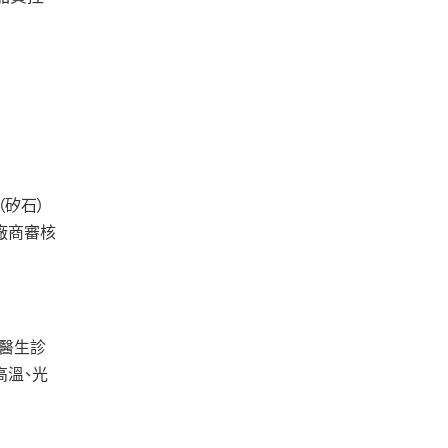
（矽石）
力廠商審核
經醫生診
高溫、光