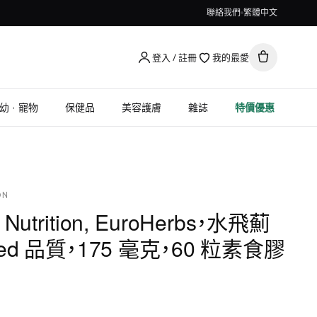
聯絡我們
繁體中文
登入 / 註冊
我的最愛
幼 · 寵物
保健品
美容護膚
雜誌
特價優惠
ON
ld Nutrition, EuroHerbs，水飛薊
ed 品質，175 毫克，60 粒素食膠