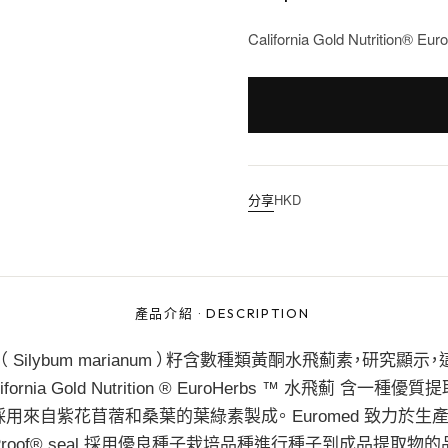
California Gold Nutrition® 
分享
HKD
產品介紹
·
DESCRIPTION
水飛薊 水飛薊（ Silybum marianum ）籽含數種類黃酮水飛薊素，研究顯
 Gold Nutrition ® EuroHerbs ™ 水飛薊 含一種優質
用來自紫花苜蓿和桑葉的葉綠素製成。 Euromed 致力於生
Proof® seal 採用優良種子栽培品種進行種子到成品提取物