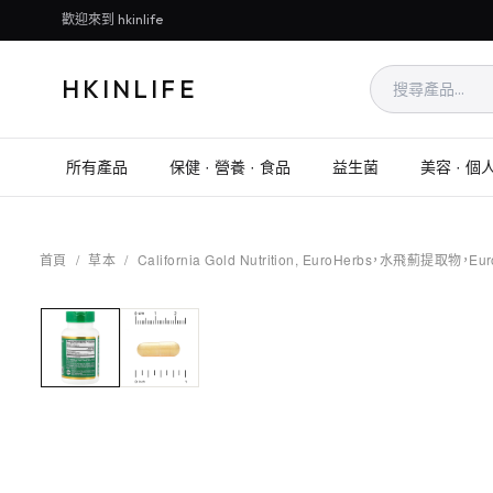
歡迎來到 hkinlife
HKINLIFE
所有產品
保健 · 營養 · 食品
益生菌
美容 · 個
首頁
/
草本
/
California Gold Nutrition, EuroHerbs，水飛薊提取