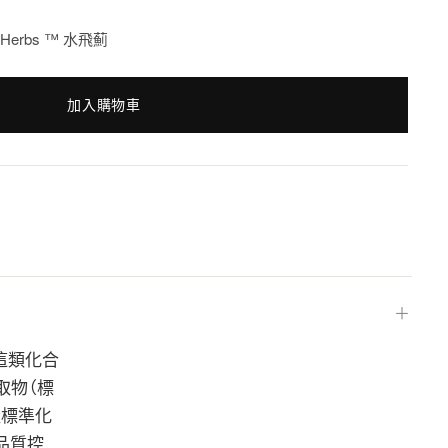
EuroHerbs ™ 水飛薊
加入購物車
＋
示，這類化合
提取物（標
產標準化
的品質控