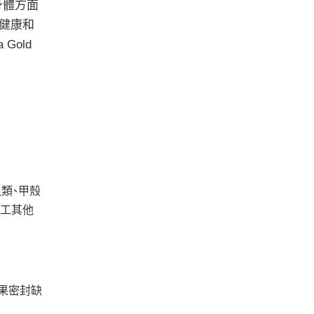
身體方面
胞健康和
Gold
魚類、甲殼
加工其他
如果密封缺