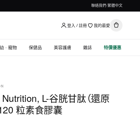
聯絡我們
繁體中文
登入 / 註冊
我的最愛
幼 · 寵物
保健品
美容護膚
雜誌
特價優惠
ON
ld Nutrition, L-谷胱甘肽（還原
，120 粒素食膠囊