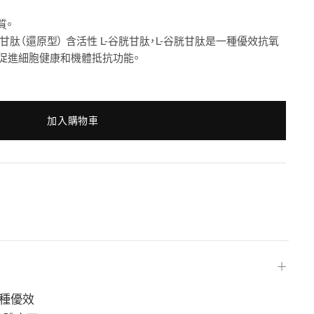
質。
ition L-谷胱甘肽（還原型） 含活性 L-谷胱甘肽，L-谷胱甘肽是一種優效抗氧
促進細胞健康和機體抵抗功能。
加入購物車
＋
是一種優效