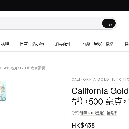
人護理
日常生活小物
消毒配件
香薰 · 居家 · 慢活
嬰
還原型），500 毫克，120 粒素食膠囊
CALIFORNIA GOLD NUTRITI
California Go
型），500 毫克
分類
:
輔酶 Q10（泛醌）
·
補健品
HK$
438