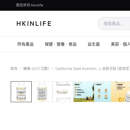
歡迎來到 hkinlife
HKINLIFE
所有產品
保健 · 營養 · 食品
益生菌
美容 · 個
首頁
/
輔酶 Q10（泛醌）
/
California Gold Nutrition, L-谷胱甘肽（