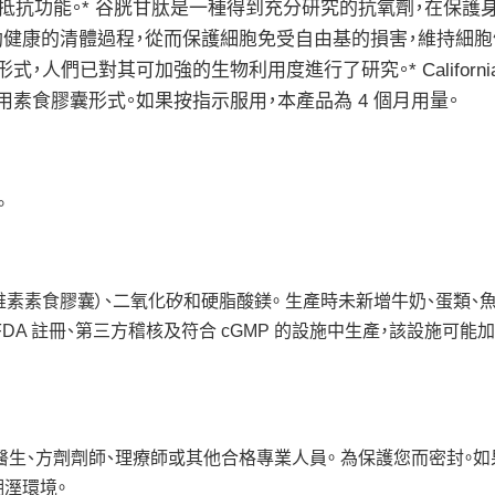
抵抗功能。* 谷胱甘肽是一種得到充分研究的抗氧劑，在保護
助健康的清體過程，從而保護細胞免受自由基的損害，維持細
們已對其可加強的生物利用度進行了研究。* California 
甘肽，採用素食膠囊形式。如果按指示服用，本產品為 4 個月用量。
。
維素素食膠囊）、二氧化矽和硬脂酸鎂。 生產時未新增牛奶、蛋類、
FDA 註冊、第三方稽核及符合 cGMP 的設施中生產，該設施可能
醫生、方劑劑師、理療師或其他合格專業人員。 為保護您而密封。
潮溼環境。