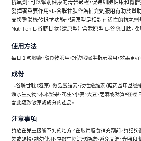
抗氧劑，可以幫助健康的清體過程，促進細胞健康和機體
發揮著重要作用。L-谷胱甘肽作為補充劑服用有助於幫
支援整體機體抵抗功能。*還原型是相對有活性的抗氧劑形式，人
Nutrition L-谷胱甘肽（還原型） 含還原型 L-谷胱
使用方法
每日 1 粒膠囊，隨食物服用。謹遵照醫生指示服用，效果更好
成份
L-谷胱甘肽（還原） 微晶纖維素、改性纖維素（羥丙基甲基纖
類水生動物、木本堅果、花生、小麥、大豆、芝麻或麩質。在經 
含此類致敏原或成分的產品。
注意事項
請放在兒童接觸不到的地方 。在服用膳食補充劑前，請諮詢
失或破損，請勿使用。存放在陰涼乾燥處。避免高溫、光照和