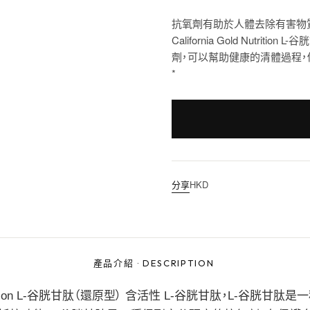
抗氧劑有助於人體去除有害物
California Gold Nutr
劑，可以幫助健康的清體過程，
*
分享
HKD
產品介紹
·
DESCRIPTION
trition L-谷胱甘肽（還原型） 含活性 L-谷胱甘肽，L-谷胱甘肽