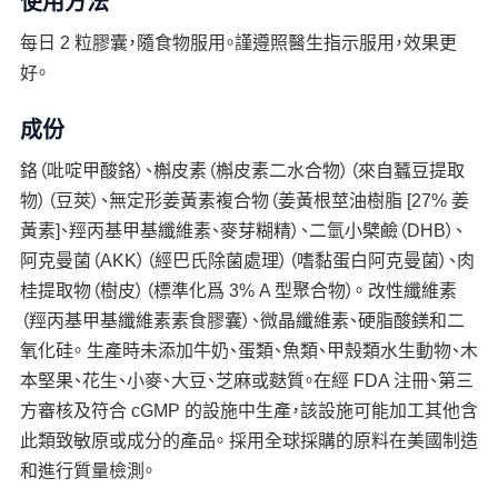
使用方法
每日 2 粒膠囊，隨食物服用。謹遵照醫生指示服用，效果更
好。
成份
鉻（吡啶甲酸鉻）、槲皮素（槲皮素二水合物）（來自蠶豆提取
物）（豆莢）、無定形姜黃素複合物（姜黃根莖油樹脂 [27% 姜
黃素]、羥丙基甲基纖維素、麥芽糊精）、二氫小檗鹼（DHB）、
阿克曼菌（AKK）（經巴氏除菌處理）（嗜黏蛋白阿克曼菌）、肉
桂提取物（樹皮）（標準化爲 3% A 型聚合物）。 改性纖維素
（羥丙基甲基纖維素素食膠囊）、微晶纖維素、硬脂酸鎂和二
氧化硅。 生產時未添加牛奶、蛋類、魚類、甲殼類水生動物、木
本堅果、花生、小麥、大豆、芝麻或麩質。在經 FDA 注冊、第三
方審核及符合 cGMP 的設施中生產，該設施可能加工其他含
此類致敏原或成分的產品。 採用全球採購的原料在美國制造
和進行質量檢測。