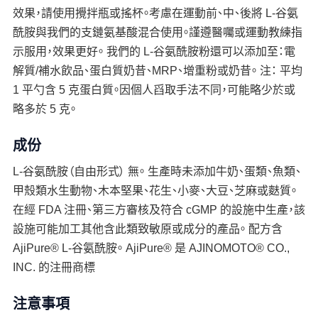
效果，請使用攪拌瓶或搖杯。考慮在運動前、中、後將 L-谷氨
酰胺與我們的支鏈氨基酸混合使用。謹遵醫囑或運動教練指
示服用，效果更好。 我們的 L-谷氨酰胺粉還可以添加至：電
解質/補水飲品、蛋白質奶昔、MRP、增重粉或奶昔。 注： 平均
1 平勺含 5 克蛋白質。因個人舀取手法不同，可能略少於或
略多於 5 克。
成份
L-谷氨酰胺（自由形式） 無。 生產時未添加牛奶、蛋類、魚類、
甲殼類水生動物、木本堅果、花生、小麥、大豆、芝麻或麩質。
在經 FDA 注冊、第三方審核及符合 cGMP 的設施中生產，該
設施可能加工其他含此類致敏原或成分的產品。 配方含
AjiPure® L-谷氨酰胺。 AjiPure® 是 AJINOMOTO® CO.,
INC. 的注冊商標
注意事項