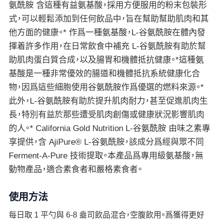
氨酰胺 含這種有益氨基酸，採用方便服用的粉末包裝形
式，可以輕鬆添加到任何飲品中，旨在幫助幫助肌肉和其
他方面的健康。* 作爲一種氨基酸，L-谷氨酰胺在體內發
揮着許多作用，在日常飲食中補充 L-谷氨酰胺有助於幫
助肌肉蛋白質合成，以及腸胃和機體抵抗健康。*這種氨
基酸是一種非常優效的腸道和機體抵抗系統健康化合
物，因爲這些細胞使用谷氨酰胺作爲優選的燃料來源。*
此外，L-谷氨酰胺有助於提升肌肉耐力，甚至促進肌肉生
長，特別有益於那些遭受肌肉創傷或健康狀況影響肌肉
的人。* California Gold Nutrition L-谷氨酰胺 由味之素專
享提供，含 AjiPure® L-谷氨酰胺，該成分爲經與眾不同
Ferment-A-Pure 技術提取。本產品爲專用級氨基酸，無
動物產品，適合素食者和嚴格素食者。
使用方法
每日取 1 平勺與 6-8 盎司飲品混合，空腹飲用。爲獲得更好