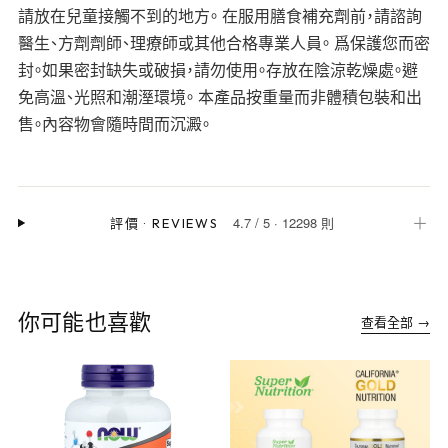
請放在兒童接觸不到的地方。 在服用膳食補充劑前，請諮詢
醫生、方劑劑師、理療師或其他合格專業人員。 爲保護您而密
封。如果密封缺失或破損，請勿使用。存放在陰涼乾燥處。避
免高溫、光照和潮溼環境。 本產品按重量而非體積包裝和出
售。內容物會隨時間而沉澱。
4.7
/
5
·
12298 則
＋
評價
·
REVIEWS
你可能也喜歡
查看全部 →