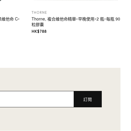
THORNE
玫瑰果維他命 C，
Thorne, 複合維他命精華，早晚使用，2 瓶，每瓶 90
粒膠囊
HK$
788
訂閱