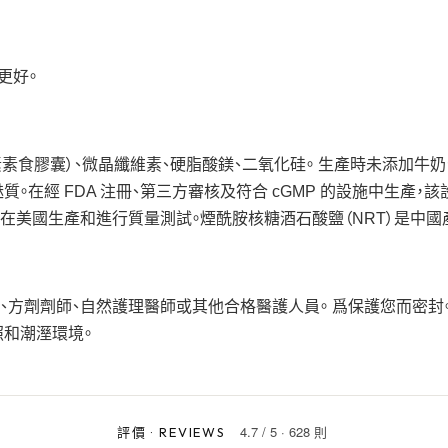
更好。
素食膠囊）、微晶纖維素、硬脂酸鎂、二氧化硅。 生產時未添加牛奶
。在經 FDA 注冊、第三方審核及符合 cGMP 的設施中生產，
在美國生產和進行質量測試。煙酰胺核糖酒石酸鹽（NRT）是中國
、方劑劑師、自然護理醫師或其他合格醫護人員。 爲保護您而密封
照和潮溼環境。
4.7
/
5
·
628 則
評價
·
REVIEWS