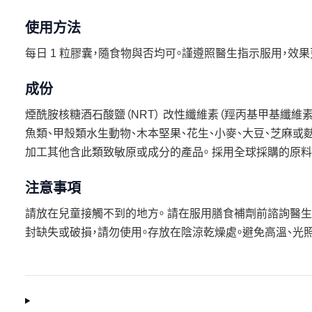
使用方法
每日 1 粒膠囊，隨食物與否均可。謹遵照醫生指示服用，效果
成份
煙酰胺核糖酒石酸鹽（NRT） 改性纖維素（羥丙基甲基纖維素
魚類、甲殼類水生動物、木本堅果、花生、小麥、大豆、芝麻或麩質
加工其他含此類致敏原或成分的產品。 採用全球採購的原料
注意事項
請放在兒童接觸不到的地方。 請在服用膳食補劑前諮詢醫生
封缺失或破損，請勿使用。存放在陰涼乾燥處。避免高溫、光