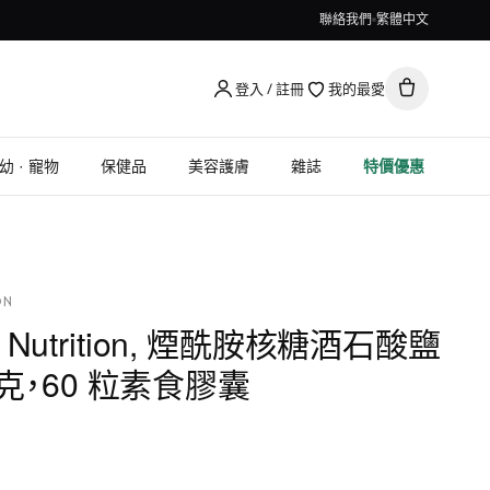
聯絡我們
繁體中文
登入 / 註冊
我的最愛
幼 · 寵物
保健品
美容護膚
雜誌
特價優惠
ON
Gold Nutrition, 煙酰胺核糖酒石酸鹽
 毫克，60 粒素食膠囊