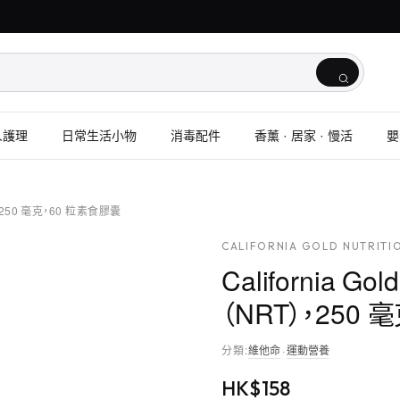
人護理
日常生活小物
消毒配件
香薰 · 居家 · 慢活
嬰
T），250 毫克，60 粒素食膠囊
CALIFORNIA GOLD NUTRITI
California 
（NRT），250
分類
:
維他命
·
運動營養
HK$
158