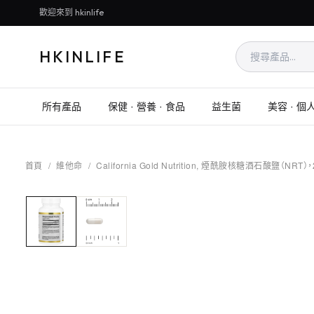
歡迎來到 hkinlife
HKINLIFE
所有產品
保健 · 營養 · 食品
益生菌
美容 · 個
首頁
/
維他命
/
California Gold Nutrition, 煙酰胺核糖酒石酸鹽（NR