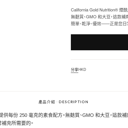
California Gold Nutri
無麩質、GMO 和大豆，這款
簡單、乾淨、優效——正是您日
分享
HKD
產品介紹
·
DESCRIPTION
酸鹽（NRT） 提供每份 250 毫克的素食配方。無麩質、GMO 和大豆，這款
常補充所需要的。