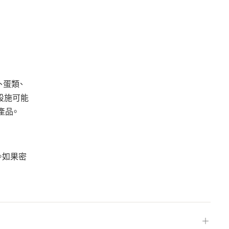
、蛋類、
該設施可能
產品。
。如果密
＋