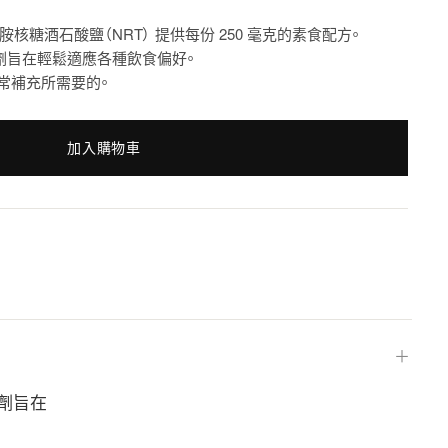
tion® 煙酰胺核糖酒石酸鹽（NRT） 提供每份 250 毫克的素食配方。
補劑旨在輕鬆適應各種飲食偏好。
常補充所需要的。
加入購物車
＋
補劑旨在