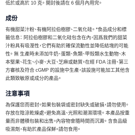
低於或高於 10 克。 開封後請在 6 個月內用完。
成份
有機甜菜汁粉、有機阿拉伯樹膠、二氧化硅。 *食品成分和標
籤信息： 阿拉伯樹膠和二氧化硅包含在內，因爲我們的甜菜
汁粉具有吸溼性，它們有助於確保流動性並降低結塊的可能
性。 無 生產時未添加牛奶、蛋類、魚類、甲殼類水生動物、木
本堅果、花生、小麥、大豆、芝麻或麩質。在經 FDA 注冊、第三
方審核及符合 cGMP 的設施中生產，該設施可能加工其他含
此類致敏原或成分的產品。
注意事項
為保護您而密封。如果包裝袋或密封缺失或破損，請勿使用。
存放在陰涼乾燥處。避免高溫、光照和潮濕環境。 本產品按重
量而非體積包裝和出售。內容物會隨時間而沉澱。 含食品級
吸濕劑，有助於產品保鮮。請勿食用。