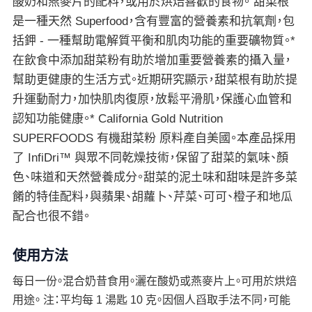
酸奶和燕麥片的配料，或用於烘焙喜歡的食物。 甜菜根
是一種天然 Superfood，含有豐富的營養素和抗氧劑，包
括鉀 - 一種幫助電解質平衡和肌肉功能的重要礦物質。*
在飲食中添加甜菜粉有助於增加重要營養素的攝入量，
幫助更健康的生活方式。近期研究顯示，甜菜根有助於提
升運動耐力，加快肌肉復原，放鬆平滑肌，保護心血管和
認知功能健康。* California Gold Nutrition
SUPERFOODS 有機甜菜粉 原料產自美國。本產品採用
了 InfiDri™ 與眾不同乾燥技術，保留了甜菜的氣味、顏
色、味道和天然營養成分。甜菜的泥土味和甜味是許多菜
餚的特佳配料，與蘋果、胡蘿卜、芹菜、可可、橙子和地瓜
配合也很不錯。
使用方法
每日一份。混合奶昔食用。灑在酸奶或燕麥片上。可用於烘焙
用途。 注：平均每 1 湯匙 10 克。因個人舀取手法不同，可能