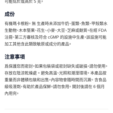
可能低於或高於 5 克。
成份
有機瑪卡根粉。 無 生產時未添加牛奶、蛋類、魚類、甲殼類水
生動物、木本堅果、花生、小麥、大豆、芝麻或麩質。在經 FDA
注冊、第三方審核及符合 cGMP 的設施中生產，該設施可能
加工其他含此類致敏原或成分的產品。
注意事項
爲保護您而密封。如果包裝袋或密封缺失或破損，請勿使用。
存放在陰涼乾燥處 。 避免高溫、光照和潮溼環境。 本產品按
重量而非體積包裝和出售。內容物會隨時間而沉澱。 含食品
級吸溼劑，有助於產品保鮮。請勿食用。 開封後請在 6 個月
內用完。