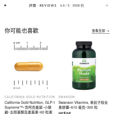
4.6
/
5
·
5508 則
＋
評價
·
REVIEWS
你可能也喜歡
查看全部 →
CALIFORNIA GOLD NUTRITION
SWANSON
California Gold Nutrition, GLP-1
Swanson Vitamins, 車前子殼全
Supreme™，含阿克曼菌、小檗
素膠囊，610 毫克，300 粒
鹼、五羥黃酮及姜黃素，60 粒素
HK$
168