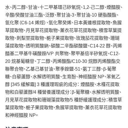
水、丙二醇、甘油、十二甲基環己矽氧烷、1,2-己二醇、煙醯胺、
辛酸/癸酸甘油三酯、泛醇、聚甘油-3、聚甘油-10 硬脂酸酯、
氫化聚（C6-14 烯烴）、氫化聚癸烯、日本黃連根提取物、魚腥
草提取物、月見草花提取物、薰衣花草花提取物、積雪草葉提
取物、刺梨莖提取物、梔子果提取物、玫瑰茄花提取物、珊瑚
藻提取物、透明質酸鈉、碳酸二辛酯碳酸鹽、C14-22 醇、丙烯
醯基二甲基牛磺酸銨/VP 共聚物、聚甲基倍半矽氧烷、C12-
20 烷基葡糖苷、丁二醇、丙烯酸酯/C10-30 烷醇丙烯酸酯交
聯聚合物、乙基己基甘油、聚季銨鹽-51、氨丁三醇、β-葡聚
糖、白藜蘆醇、水解透明質酸、生育酚、神經醯胺 NP、苯氧乙
醇 [345 緩解霜] 3 種護理瑕疵的成分： 煙醯胺、木槿花提取
物和白藜蘆醇/4 種營養護理成分：β-葡聚糖、水解透明質酸、
月見草花提取物和珊瑚藻提取物/5 種舒緩護理成分：積雪草
葉提取物、梔子果提取物、魚腥草提取物、薰衣花草花提取物
和神經醯胺 NP。