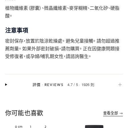
植物纖維素（膠囊）、微晶纖維素、麥芽糊精、二氧化矽、硬脂
酸。
注意事項
密封保存，放置於陰涼乾燥處。 避免兒童接觸。 請勿超過推
薦劑量。 如果外部密封破損，請勿購買。 正在因健康問題接
受修復者，或孕婦/哺乳期女性，請諮詢醫生。
4.7
/
5
·
1926 則
＋
評價
·
REVIEWS
你可能也喜歡
查看全部 →