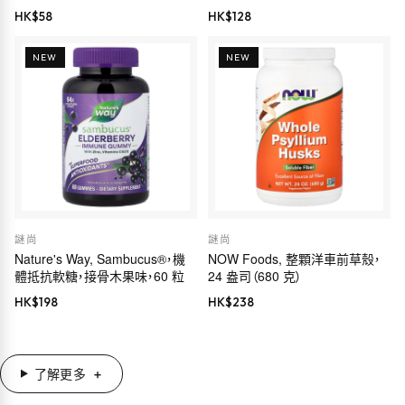
Euromed 品質，175 毫克，60 粒
HK$
58
HK$
128
素食膠囊
NEW
NEW
謎尚
謎尚
Nature's Way, Sambucus®，機
NOW Foods, 整顆洋車前草殼，
體抵抗軟糖，接骨木果味，60 粒
24 盎司（680 克）
HK$
198
HK$
238
了解更多