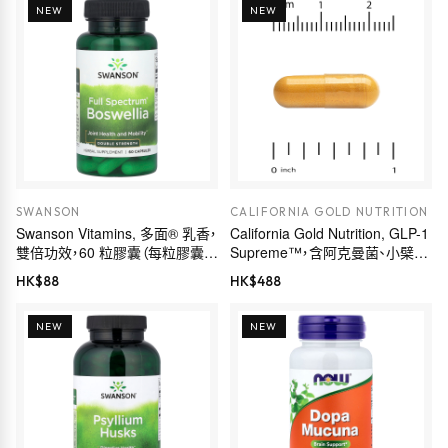
NEW
NEW
SWANSON
CALIFORNIA GOLD NUTRITION
Swanson Vitamins, 多面® 乳香，
California Gold Nutrition, GLP-1
雙倍功效，60 粒膠囊（每粒膠囊
Supreme™，含阿克曼菌、小檗
800 毫克）
鹼、五羥黃酮及姜黃素，60 粒素食
HK$
88
HK$
488
膠囊
NEW
NEW