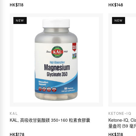
HK$
118
HK$
148
NEW
NEW
KAL
KETONE-IQ
KAL, 高吸收甘氨酸鎂 350，160 粒素食膠囊
Ketone-IQ, C
量盎司（59 毫
HK$
178
HK$
318