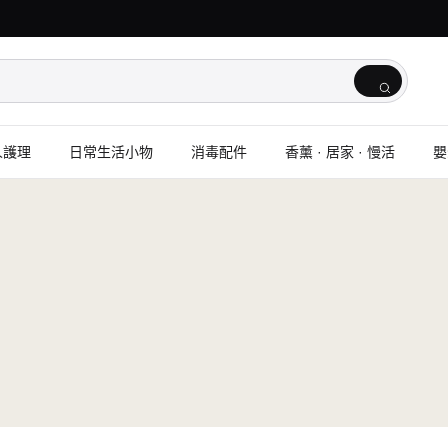
人護理
日常生活小物
消毒配件
香薰 · 居家 · 慢活
嬰