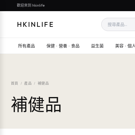
歡迎來到 hkinlife
HKINLIFE
所有產品
保健 · 營養 · 食品
益生菌
美容 · 個
首頁
/
產品
/
補健品
補健品