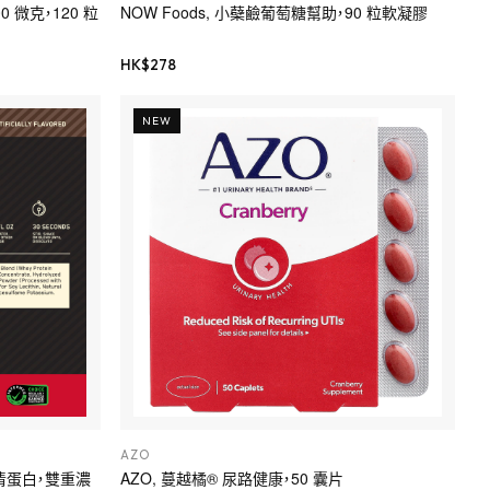
00 微克，120 粒
NOW Foods, 小蘗鹼葡萄糖幫助，90 粒軟凝膠
HK$
278
NEW
AZO
 全乳清蛋白，雙重濃
AZO, 蔓越橘® 尿路健康，50 囊片