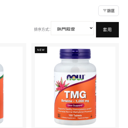
篩選
排序方式
：
套用
NEW