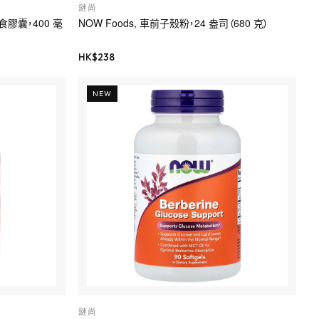
謎尚
素食膠囊，400 毫
NOW Foods, 車前子殼粉，24 盎司（680 克）
HK$
238
NEW
謎尚