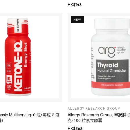
HK$
148
NEW
ALLERGY RESEARCH GROUP
lassic Multiserving，6 瓶，每瓶 2 液
Allergy Research Group, 甲
升）
克，100 粒素食膠囊
HK$
368