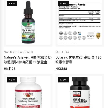
NEW
NEW
NATURE'S ANSWER
SOLARAY
Nature's Answer, 黑胡桃和苦艾，
Solaray, 甘氨酸鎂，高吸收，120
液體提取物，無乙醇，1 液量盎司
粒素食膠囊
（30 毫升）
HK$
128
HK$
168
NEW
NEW