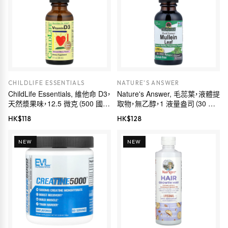
CHILDLIFE ESSENTIALS
NATURE'S ANSWER
ChildLife Essentials, 維他命 D3，
Nature's Answer, 毛蕊葉，液體提
天然漿果味，12.5 微克（500 國際
取物，無乙醇，1 液量盎司（30 毫
單位），1 液量盎司（30 毫升）
升）
HK$
118
HK$
128
NEW
NEW