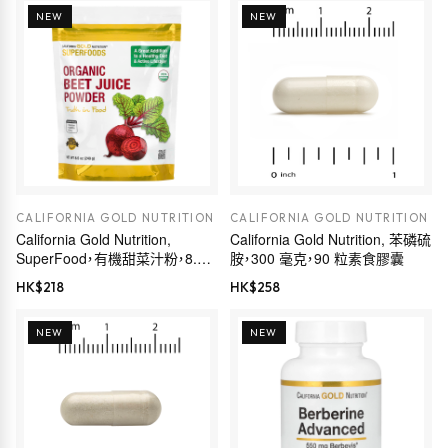
NEW
NEW
CALIFORNIA GOLD NUTRITION
CALIFORNIA GOLD NUTRITION
California Gold Nutrition,
California Gold Nutrition, 苯磷硫
SuperFood，有機甜菜汁粉，8.5
胺，300 毫克，90 粒素食膠囊
盎司（240 克）
HK$
218
HK$
258
NEW
NEW