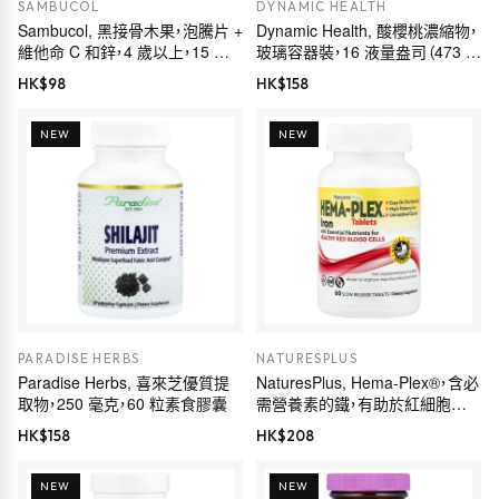
SAMBUCOL
DYNAMIC HEALTH
Sambucol, 黑接骨木果，泡騰片 +
Dynamic Health, 酸櫻桃濃縮物，
維他命 C 和鋅，4 歲以上，15 片
玻璃容器裝，16 液量盎司（473 毫
泡騰片
升）
HK$
98
HK$
158
NEW
NEW
PARADISE HERBS
NATURESPLUS
Paradise Herbs, 喜來芝優質提
NaturesPlus, Hema-Plex®，含必
取物，250 毫克，60 粒素食膠囊
需營養素的鐵，有助於紅細胞健
康，60 片緩釋片
HK$
158
HK$
208
NEW
NEW