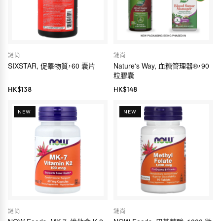
謎尚
謎尚
SIXSTAR, 促睾物質，60 囊片
Nature's Way, 血糖管理器®，90
粒膠囊
HK$
138
HK$
148
NEW
NEW
謎尚
謎尚