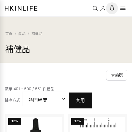
HKINLIFE
首頁
/
產品
/
補健品
補健品
篩選
顯示 401 - 500 / 551 件產品
排序方式
：
套用
NEW
NEW