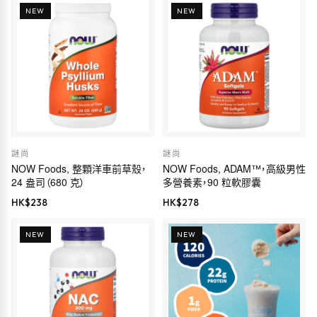
NEW
NEW
謎尚
謎尚
NOW Foods, 整顆洋車前草殼，
NOW Foods, ADAM™，高級男性
24 盎司（680 克）
多營養素，90 粒軟膠囊
HK$
238
HK$
278
NEW
NEW