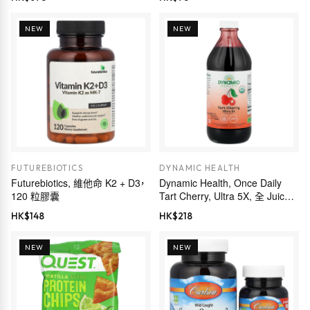
NEW
NEW
FUTUREBIOTICS
DYNAMIC HEALTH
Futurebiotics, 維他命 K2 + D3，
Dynamic Health, Once Daily
120 粒膠囊
Tart Cherry, Ultra 5X, 全 Juice
Concentrate, 16 fl oz (473 ml)
HK$
148
HK$
218
NEW
NEW