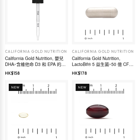
CALIFORNIA GOLD NUTRITION
CALIFORNIA GOLD NUTRITION
California Gold Nutrition, 嬰兒
California Gold Nutrition,
DHA，含維他命 D3 和 EPA 的
LactoBif® 5 益生菌，50 億 CFU，
Omega-3s，2 液量盎司（59 毫
120 粒素食膠囊
HK$
158
HK$
178
升）
NEW
NEW