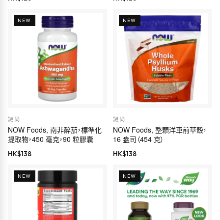
NEW
NEW
謎尚
謎尚
NOW Foods, 南非醉茄，標準化
NOW Foods, 整顆洋車前草殼，
提取物，450 毫克，90 粒膠囊
16 盎司（454 克）
HK$
138
HK$
138
NEW
NEW