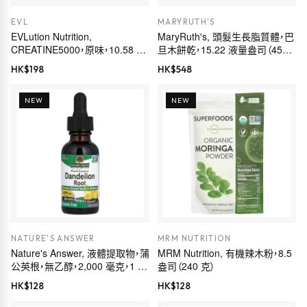
EVL
MARYRUTH'S
EVLution Nutrition,
MaryRuth's, 頭髮生長脂質體，巴
CREATINE5000，原味，10.58 盎
旦木餅乾，15.22 液量盎司（450
司（300 克）
毫升）
HK$
198
HK$
548
NEW
NEW
NATURE'S ANSWER
MRM NUTRITION
Nature's Answer, 液體提取物，蒲
MRM Nutrition, 有機辣木粉，8.5
公英根，無乙醇，2,000 毫克，1 液
盎司（240 克）
量盎司（30 毫升）
HK$
128
HK$
128