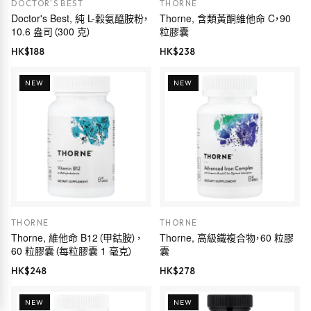
DOCTOR'S BEST
THORNE
Doctor's Best, 純 L-穀氨醯胺粉，
Thorne, 含類黃酮維他命 C，90
10.6 盎司（300 克）
粒膠囊
HK$
188
HK$
238
NEW
NEW
THORNE
THORNE
Thorne, 維他命 B12（甲鈷胺），
Thorne, 高級鐵複合物，60 粒膠
60 粒膠囊（每粒膠囊 1 毫克）
囊
HK$
248
HK$
278
NEW
NEW