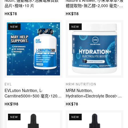
Nuun, 運動補水，泡騰電解質飲
Nature's Answer, 小米草草本，液
品片，橙味，10 片
體提取物，無乙醇，2,000 毫克，1
液量盎司（30 毫升）
HK$
78
HK$
118
NEW
NEW
EVL
MRM NUTRITION
EVLution Nutrition, L-
MRM Nutrition,
Carnitine500®，500 毫克，120
Hydration+Electrolyte Boost，藍
粒膠囊
莓巴西莓，4.76 盎司（135 克）
HK$
198
HK$
78
NEW
NEW