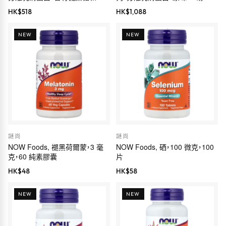
花籽卵磷脂，濃鬱香草味，2 磅
（2.27 千克）
HK$
518
HK$
1,088
（907 克）
NEW
NEW
謎尚
謎尚
NOW Foods, 褪黑荷爾蒙，3 毫
NOW Foods, 硒，100 微克，100
克，60 純素膠囊
片
HK$
48
HK$
58
NEW
NEW