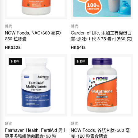
謎尚
謎尚
NOW Foods, NAC，600 毫克，
Garden of Life, 未加工有機蛋白
250 粒膠囊
質，原味，1 磅 3.75 盎司（560 克）
HK$
328
HK$
418
NEW
NEW
謎尚
謎尚
Fairhaven Health, FertilAid 男士
NOW Foods, 谷胱甘肽，500 毫
專用多種維他命膠囊，90 粒
克，120 粒素食膠囊